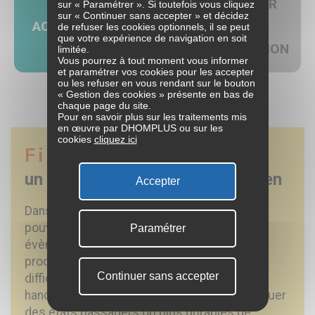
POSER
sur « Paramétrer ». Si toutefois vous cliquez
ÊTRE
sur « Continuer sans accepter » et décidez
ACCUEIL
UNE
de refuser les cookies optionnels, il se peut
APPELÉ(E)
que votre expérience de navigation en soit
QUESTION
limitée.
Vous pourrez à tout moment vous informer
et paramétrer vos cookies pour les accepter
ou les refuser en vous rendant sur le bouton
« Gestion des cookies » présente en bas de
chaque page du site.
Pour en savoir plus sur les traitements mis
en œuvre par DHOMPLUS ou sur les
cookies
cliquez ici
Filom
aide
un accompagnement au quotidien
Accepter
Dans le cadre de votre vie quotidienne, vous
pouvez être amené(e) à rencontrer des
Paramétrer
évènements qui vous impactent : perte d'un
proche, évènement traumatique, accident,
Continuer sans accepter
difficultés familiales, séparation, maladie,
handicap... Ces événements peuvent provoquer
des états passagers ou plus durables de